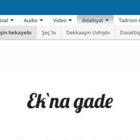
biat
Audio
Video
Ədabiyat
Tadrisın 
şin hekayebı
Şeç`bı
Dekkaaşin Uvhiybı
Davatbiş