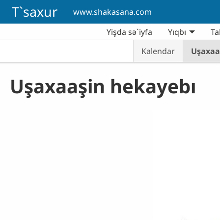
Skip to main content
T`saxur
www.shakasana.com
Yişda sə`iyfa
Yıqbı
Ta
Kalendar
Uşaxaa
Uşaxaaşin hekayebı