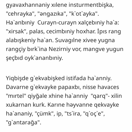
gyavaxhannaniy xılene insturmentbişka,
"cehrayka", "əngazıka", "k`ot`ayka".
Ha`anbıniy Curayn-curayn xalçebıniy ha`a:
"xirsak", palas, cecimbıniy hoxhar. İpıs rang
alabışkeniy ha`an. Suvagılne xivee yugna
rangçiy bırk`ina Nezirniy vor, mangve yugun
şeçbıd oyk`ananbıniy.
Yiqbişde g`ekvabişked istifada ha`anniy.
Davarne g`ekvayke papaxbı, nisse havaces
"mırtel" qiyğale xhine ha`anniy "qarq"- xilin
xukarnan kurk. Karıne həyvanne qekvayke
ha`ananiy, "çümk", ip, "ts`ira, "q`oç`e",
"g`antarağa".