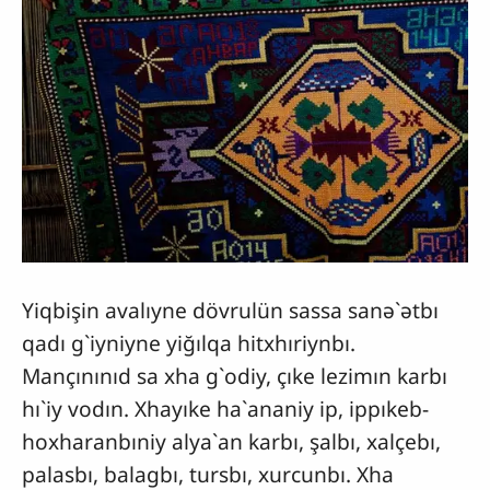
Yiqbişin avalıyne dövrulün sassa sanə`ətbı
qadı g`iyniyne yiğılqa hitxhıriynbı.
Mançınınıd sa xha g`odiy, çıke lezimın karbı
hı`iy vodın. Xhayıke ha`ananiy ip, ippıkeb-
hoxharanbıniy alya`an karbı, şalbı, xalçebı,
palasbı, balagbı, tursbı, xurcunbı. Xha