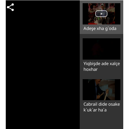
Adeşe xha g`oda
Yiqbişde ade xalçe
hoxhar
Cabrail dide osake
k`uk`ar ha`a