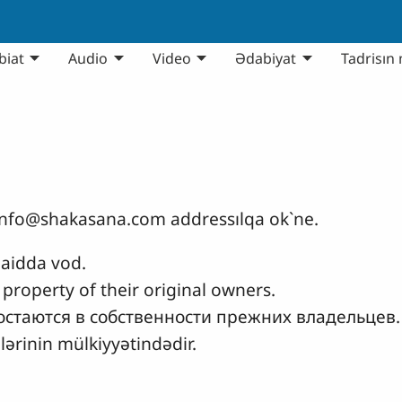
biat
Audio
Video
Ədabiyat
Tadrisın 
info@shakasana.com
addressılqa ok`ne.
 aidda vod.
property of their original owners.
остаются в собственности прежних владельцев.
lərinin mülkiyyətindədir.