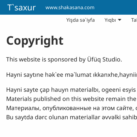
Skip to main content
T`saxur
www.shakasana.com
Yişda sə`iyfa
Yıqbı
Ta
Copyright
This website is sponsored by Üfüq Studio.
Hayni saytıne hək`ee mə`lumat ıkkanxhe,
hayni
Hayni sayte çap hauyn materialbı, ogeeni esyis
Materials published on this website remain the 
Материалы, опубликованные на этом сайте, 
Bu saytda dərc olunan materiallar əvvəlki sahib